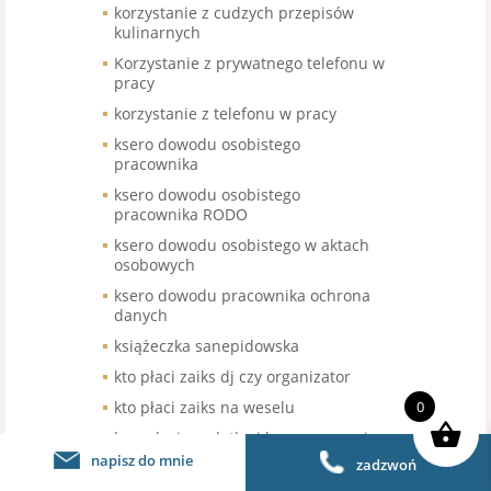
korzystanie z cudzych przepisów
kulinarnych
Korzystanie z prywatnego telefonu w
pracy
korzystanie z telefonu w pracy
ksero dowodu osobistego
pracownika
ksero dowodu osobistego
pracownika RODO
ksero dowodu osobistego w aktach
osobowych
ksero dowodu pracownika ochrona
danych
książeczka sanepidowska
kto płaci zaiks dj czy organizator
0
kto płaci zaiks na weselu
kumulacja zadatku i kary umownej
napisz do mnie
zadzwoń
L4 kucharz