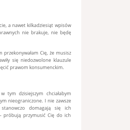
ie, a nawet kilkadziesiąt wpisów
prawnych nie brakuje, nie będę
m przekonywałam Cię, że musisz
iły się niedozwolone klauzule
więcić prawom konsumenckim.
 w tym dzisiejszym chciałabym
ym nieograniczone. I nie zawsze
i stanowczo domagają się ich
– próbują przymusić Cię do ich