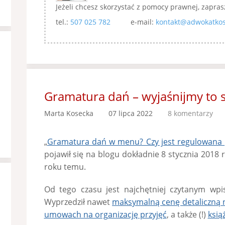
Jeżeli chcesz skorzystać z pomocy prawnej, zapras
tel.:
507 025 782
e-mail:
kontakt@adwokatkos
Gramatura dań – wyjaśnijmy to so
Marta Kosecka
07 lipca 2022
8 komentarzy
„
Gramatura dań w menu? Czy jest regulowana
pojawił się na blogu dokładnie 8 stycznia 2018 
roku temu.
Od tego czasu jest najchętniej czytanym wpis
Wyprzedził nawet
maksymalną cenę detaliczną 
umowach na organizację przyjęć
, a także (!)
ksią