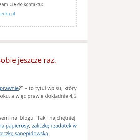
zam Cię do kontaktu:
ecka.pl
bie jeszcze raz.
 prawnie
?” – to tytuł wpisu, który
roku, a więc prawie dokładnie 4,5
em na blogu. Tak, najchętniej.
na papierosy
,
zaliczkę i zadatek w
żeczkę sanepidowską
.