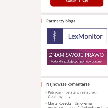
SUBSKRYPCJA
Partnerzy bloga
Najnowsze komentarze
Patrycja
-
Toaleta w restauracji.
Obalamy mity.
Marta Kosecka
-
Umowa na
organizację przyjęć. Zadatek czy kara