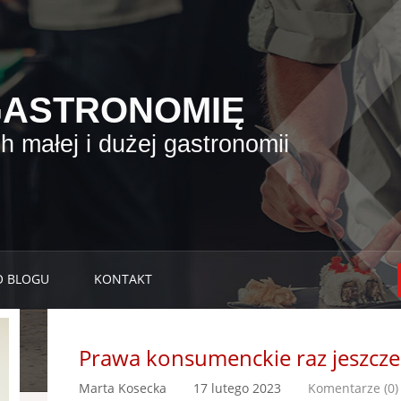
GASTRONOMIĘ
 małej i dużej gastronomii
O BLOGU
KONTAKT
Prawa konsumenckie raz jeszcze
Marta Kosecka
17 lutego 2023
Komentarze (0)