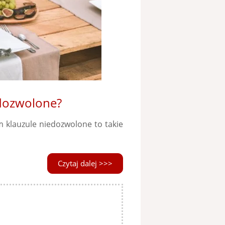
edozwolone?
m klauzule niedozwolone to takie
Czytaj dalej >>>