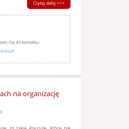
Czytaj dalej >>>
zam Cię do kontaktu:
ecka.pl
ch na organizację
0)
e, to takie klauzule, które nie