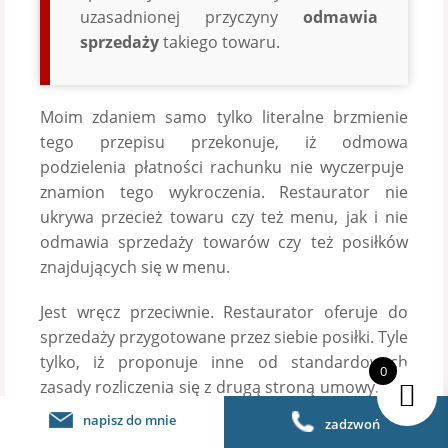
uzasadnionej przyczyny
odmawia
sprzedaży
takiego towaru.
Moim zdaniem samo tylko literalne brzmienie
tego przepisu przekonuje, iż odmowa
podzielenia płatności rachunku nie wyczerpuje
znamion tego wykroczenia. Restaurator nie
ukrywa przecież towaru czy też menu, jak i nie
odmawia sprzedaży towarów czy też posiłków
znajdujących się w menu.
Jest wręcz przeciwnie. Restaurator oferuje do
sprzedaży przygotowane przez siebie posiłki. Tyle
tylko, iż proponuje inne od standardowych
0
zasady rozliczenia się z drugą stroną umowy. Czy
takie zachowanie jest zabronione w świetle
napisz do mnie
zadzwoń
powołanego przepisu? W mojej ocenie nie.