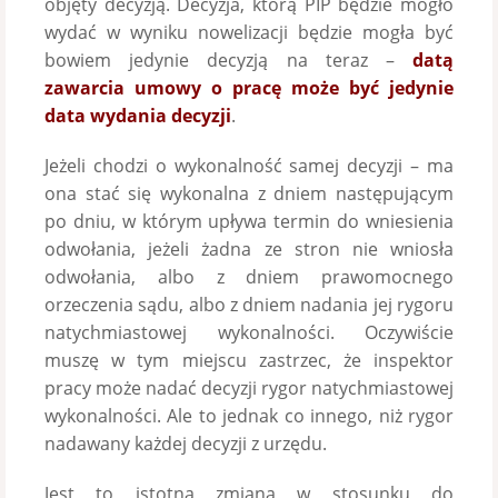
objęty decyzją. Decyzja, którą PIP będzie mogło
wydać w wyniku nowelizacji będzie mogła być
bowiem jedynie decyzją na teraz –
datą
zawarcia umowy o pracę może być jedynie
data wydania decyzji
.
Jeżeli chodzi o wykonalność samej decyzji – ma
ona stać się wykonalna z dniem następującym
po dniu, w którym upływa termin do wniesienia
odwołania, jeżeli żadna ze stron nie wniosła
odwołania, albo z dniem prawomocnego
orzeczenia sądu, albo z dniem nadania jej rygoru
natychmiastowej wykonalności. Oczywiście
muszę w tym miejscu zastrzec, że inspektor
pracy może nadać decyzji rygor natychmiastowej
wykonalności. Ale to jednak co innego, niż rygor
nadawany każdej decyzji z urzędu.
Jest to istotna zmiana w stosunku do