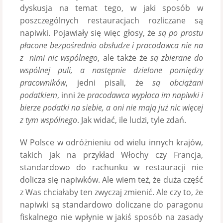
dyskusja na temat tego, w jaki sposób w
poszczególnych restauracjach rozliczane są
napiwki. Pojawiały się więc głosy, że
są po prostu
płacone bezpośrednio obsłudze i pracodawca nie na
z nimi nic wspólnego
, ale także że
są zbierane do
wspólnej puli, a następnie dzielone pomiędzy
pracowników
, jedni pisali, że
są obciążani
podatkiem
, inni że
pracodawca wypłaca im napiwki i
bierze podatki na siebie, a oni nie mają już nic więcej
z tym wspólnego
. Jak widać, ile ludzi, tyle zdań.
W Polsce w odróżnieniu od wielu innych krajów,
takich jak na przykład Włochy czy Francja,
standardowo do rachunku w restauracji nie
dolicza się napiwków. Ale wiem też, że duża część
z Was chciałaby ten zwyczaj zmienić. Ale czy to, że
napiwki są standardowo doliczane do paragonu
fiskalnego nie wpłynie w jakiś sposób na zasady