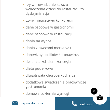
czy wprowadzenie zakazu
wchodzenia dzieci do restauracji to
dyskryminacja
czyny nieuczciwej konkurecji
dane osobowe w gastronomii
dane osobowe w restauracji
dania na wynos
dania z owocami morza VAT
darowizny posiłków koronawirus
deser z alkoholem koncesja
dieta pudełkowa
długotrwała choroba kucharza
dodatkowe świadczenia pracownicze
gastronomia
0
domowa cukiernia wymogi
domowe piwo
napisz do mnie
zadzwoń
domowe warzenie piwa