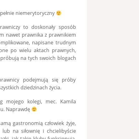
zupełnie niemerytoryczny
rawniczy to doskonały sposób
em nawet prawnika z prawnikiem
komplikowane, napisane trudnym
cone po wielu aktach prawnych,
y próbują na tych swoich blogach
prawnicy podejmują się próby
ystkich dziedzinach życia.
og mojego kolegi, mec. Kamila
ssu. Naprawdę
amą gastronomią człowiek żyje,
 lub na siłownię i chcielibyście
zki, jak takie kluby funkcjonują,