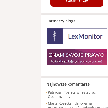
SUBSKRYPCJA
Partnerzy bloga
Najnowsze komentarze
Patrycja
-
Toaleta w restauracji.
Obalamy mity.
Marta Kosecka
-
Umowa na
organizację przyjęć. Zadatek czy kara