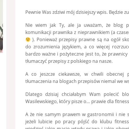
Pewnie Was zdziwi mój dzisiejszy wpis. Będzie 
Nie wiem jak Ty, ale ja uważam, że blog p
komunikacji prawnika z nieprawnikiem (a czas
). Ponieważ przepisy prawne są na ogół s
do zrozumienia językiem, a co więcej rozrzu
bardzo ważne i pożyteczne jest to, że prawnic
tłumaczyć przepisy z polskiego na nasze.
A co jeszcze ciekawsze, w chwili obecnej 
tłumaczenia na blogach przepisów niemal we wsz
Dlatego dzisiaj chciałabym Wam polecić bl
Wasilewskiego, który pisze o… prawie dla fitne
A że nie samym prawem w gastronomii i nie s
jeżeli lubicie po pracy pójść do klubu fitness
wiedzieć jakie macie wtedy prawa i jakie obowią