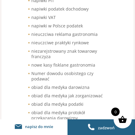
napiwki PIT
napiwki podatek dochodowy
napiwki VAT
napiwki w Polsce podatek
nieuczciwa reklama gastronomia
nieuczciwe praktyki rynkowe
niezarejstrowany znak towarowy
franczyza
nowe kasy fisklane gastronomia
Numer dowodu osobistego czy
podawać
obiad dla medyka darowizna
obiad dla medyka jak zorganizować
obiad dla medyka podatki
0
obiad dla medyka protokół
przekazania darowizny
obniżka VAT
napisz do mnie
zadzwoń
obniżka vat na żywność gastronomia