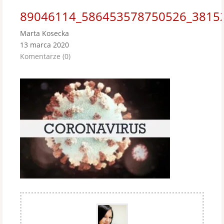
89046114_586453578750526_3815
Marta Kosecka
13 marca 2020
Komentarze (0)