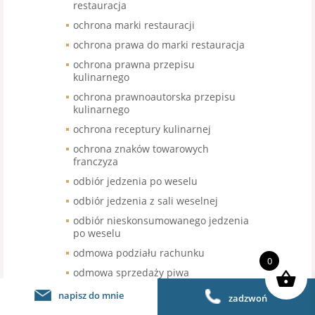
restauracja
ochrona marki restauracji
ochrona prawa do marki restauracja
ochrona prawna przepisu
kulinarnego
ochrona prawnoautorska przepisu
kulinarnego
ochrona receptury kulinarnej
ochrona znaków towarowych
franczyza
odbiór jedzenia po weselu
odbiór jedzenia z sali weselnej
odbiór nieskonsumowanego jedzenia
po weselu
odmowa podziału rachunku
0
odmowa sprzedaży piwa
bezalkoholowego
napisz do mnie
zadzwoń
odroczenie terminu wymiany kasy