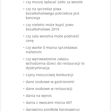
czy muszę opłacać zaiks za wesele
czy na sprzedaz piwa
bezalkoholowego potrzebna jest
koncesja
czy nieletni może kupić piwo
bezalkoholowe 2019
czy sala weselna może podnieść
cenę
czy warke 0 mozna sprzedawac
nieletnim
czy wprowadzenie zakazu
wchodzenia dzieci do restauracji to
dyskryminacja
czyny nieuczciwej konkurecji
dane osobowe w gastronomii
dane osobowe w restauracji
dania na wynos
dania z owocami morza VAT
darowizny posiłków koronawirus