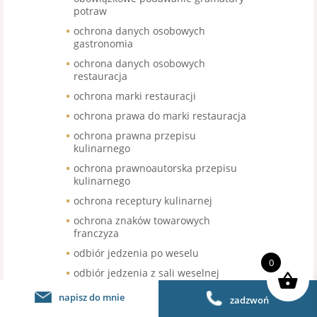
potraw
ochrona danych osobowych
gastronomia
ochrona danych osobowych
restauracja
ochrona marki restauracji
ochrona prawa do marki restauracja
ochrona prawna przepisu
kulinarnego
ochrona prawnoautorska przepisu
kulinarnego
ochrona receptury kulinarnej
ochrona znaków towarowych
franczyza
odbiór jedzenia po weselu
0
odbiór jedzenia z sali weselnej
odbiór nieskonsumowanego jedzenia
napisz do mnie
zadzwoń
po weselu