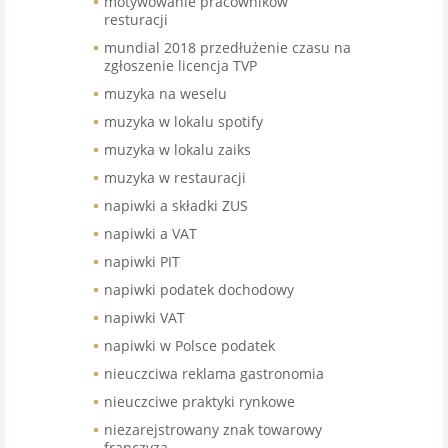
motywowanie pracowników
resturacji
mundial 2018 przedłużenie czasu na
zgłoszenie licencja TVP
muzyka na weselu
muzyka w lokalu spotify
muzyka w lokalu zaiks
muzyka w restauracji
napiwki a składki ZUS
napiwki a VAT
napiwki PIT
napiwki podatek dochodowy
napiwki VAT
napiwki w Polsce podatek
nieuczciwa reklama gastronomia
nieuczciwe praktyki rynkowe
niezarejstrowany znak towarowy
franczyza