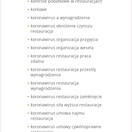
kontrole podatkowe w restauracjach
korkowe
koronawirus a wynagrodzenia
koronawirus obniżenie czynszu
restauracja
koronawirus organizacja przyjęcia
koronawirus organizacja wesela
koronawirus restauracja praca
zdalna
koronawirus restauracja przestój
wynagrodzenia
koronawirus restauracja
wynagrodzenia
koronawirus restauracja zamknięcie
koronawirus siła wyższa restauracje
koronawirus umowa najmu
restauracja
koronawirus umowy cywilnoprawne
restauracje