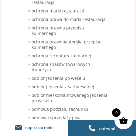
restauracja
ochrona marki restauracji
ochrona prawa do marki restauracja
ochrona prawna przepisu
kulinarnego
ochrona prawnoautorska przepisu
kulinarnego
ochrona receptury kulinarnej
ochrona znaków towarowych
franczyza
odbiór jedzenia po weselu
odbiór jedzenia z sali weselnej
odbiór nieskonsumowanego jedzenia
po weselu
odmowa podziału rachunku
0
odmowa sprzedaży piwa
bezalkoholowego
napisz do mnie
zadzwoń
odroczenie terminu wymiany kasy