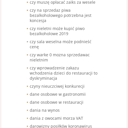
czy muszę opłacać zaiks za wesele
czy na sprzedaz piwa
bezalkoholowego potrzebna jest
koncesja
czy nieletni może kupić piwo
bezalkoholowe 2019
czy sala weselna może podnieść
cenę
czy warke 0 mozna sprzedawac
nieletnim
czy wprowadzenie zakazu
wchodzenia dzieci do restauracji to
dyskryminacja
czyny nieuczciwej konkurecji
dane osobowe w gastronomii
dane osobowe w restauracji
dania na wynos
dania z owocami morza VAT
darowizny posiłków koronawirus