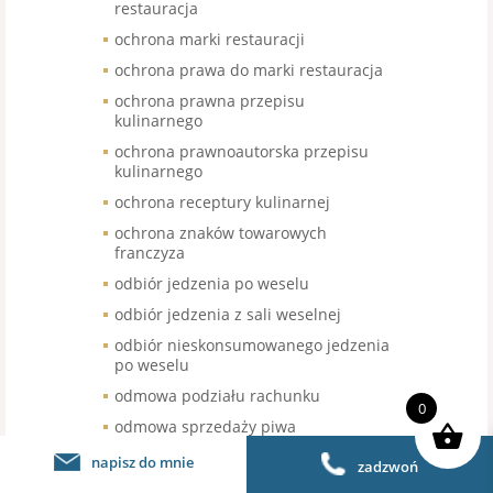
restauracja
ochrona marki restauracji
ochrona prawa do marki restauracja
ochrona prawna przepisu
kulinarnego
ochrona prawnoautorska przepisu
kulinarnego
ochrona receptury kulinarnej
ochrona znaków towarowych
franczyza
odbiór jedzenia po weselu
odbiór jedzenia z sali weselnej
odbiór nieskonsumowanego jedzenia
po weselu
odmowa podziału rachunku
0
odmowa sprzedaży piwa
bezalkoholowego
napisz do mnie
zadzwoń
odroczenie terminu wymiany kasy