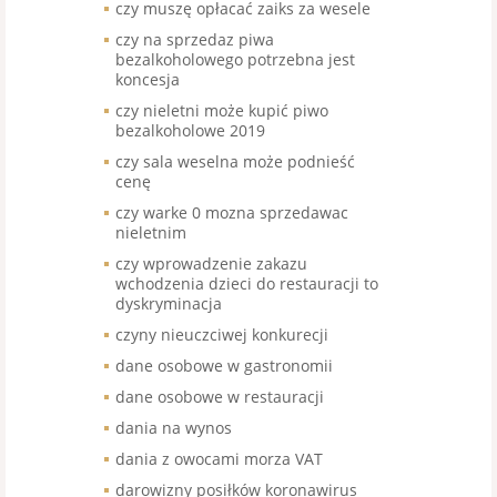
czy muszę opłacać zaiks za wesele
czy na sprzedaz piwa
bezalkoholowego potrzebna jest
koncesja
czy nieletni może kupić piwo
bezalkoholowe 2019
czy sala weselna może podnieść
cenę
czy warke 0 mozna sprzedawac
nieletnim
czy wprowadzenie zakazu
wchodzenia dzieci do restauracji to
dyskryminacja
czyny nieuczciwej konkurecji
dane osobowe w gastronomii
dane osobowe w restauracji
dania na wynos
dania z owocami morza VAT
darowizny posiłków koronawirus