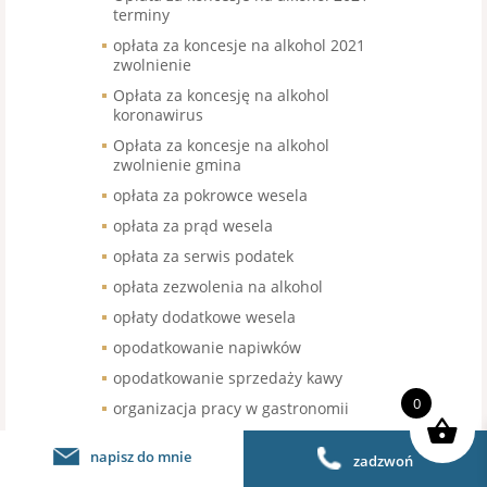
terminy
opłata za koncesje na alkohol 2021
zwolnienie
Opłata za koncesję na alkohol
koronawirus
Opłata za koncesje na alkohol
zwolnienie gmina
opłata za pokrowce wesela
opłata za prąd wesela
opłata za serwis podatek
opłata zezwolenia na alkohol
opłaty dodatkowe wesela
opodatkowanie napiwków
opodatkowanie sprzedaży kawy
0
organizacja pracy w gastronomii
organizacja pracy w restauracji
napisz do mnie
zadzwoń
organizacja urodzin stawka VAT