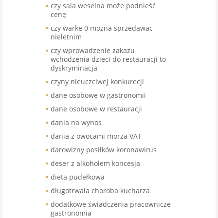
czy sala weselna może podnieść
cenę
czy warke 0 mozna sprzedawac
nieletnim
czy wprowadzenie zakazu
wchodzenia dzieci do restauracji to
dyskryminacja
czyny nieuczciwej konkurecji
dane osobowe w gastronomii
dane osobowe w restauracji
dania na wynos
dania z owocami morza VAT
darowizny posiłków koronawirus
deser z alkoholem koncesja
dieta pudełkowa
długotrwała choroba kucharza
dodatkowe świadczenia pracownicze
gastronomia