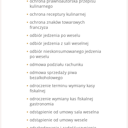
ochrona prawnoautorska przepisu
kulinarnego
ochrona receptury kulinarnej
ochrona znaków towarowych
franczyza
odbiór jedzenia po weselu
odbiór jedzenia z sali weselnej
odbiór nieskonsumowanego jedzenia
po weselu
odmowa podziału rachunku
odmowa sprzedaży piwa
bezalkoholowego
odroczenie terminu wymiany kasy
fiskalnej
odroczenie wymiany kas fiskalnej
gastronomia
odstąpienie od umowy sala weselna
odstąpienie od umowy wesele
odszkodowanie i zadośćuczynienie