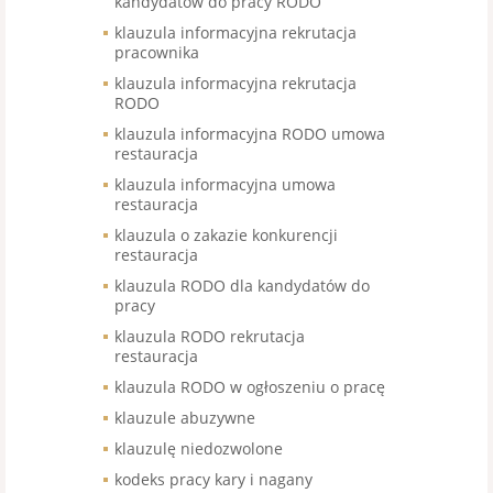
kandydatów do pracy RODO
klauzula informacyjna rekrutacja
pracownika
klauzula informacyjna rekrutacja
RODO
klauzula informacyjna RODO umowa
restauracja
klauzula informacyjna umowa
restauracja
klauzula o zakazie konkurencji
restauracja
klauzula RODO dla kandydatów do
pracy
klauzula RODO rekrutacja
restauracja
klauzula RODO w ogłoszeniu o pracę
klauzule abuzywne
klauzulę niedozwolone
kodeks pracy kary i nagany