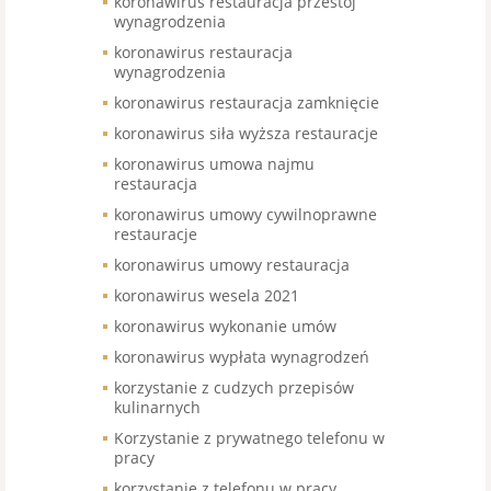
koronawirus restauracja przestój
wynagrodzenia
koronawirus restauracja
wynagrodzenia
koronawirus restauracja zamknięcie
koronawirus siła wyższa restauracje
koronawirus umowa najmu
restauracja
koronawirus umowy cywilnoprawne
restauracje
koronawirus umowy restauracja
koronawirus wesela 2021
koronawirus wykonanie umów
koronawirus wypłata wynagrodzeń
korzystanie z cudzych przepisów
kulinarnych
Korzystanie z prywatnego telefonu w
pracy
korzystanie z telefonu w pracy