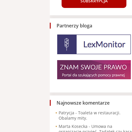
SUBSKRYPCJA
Partnerzy bloga
Najnowsze komentarze
Patrycja
-
Toaleta w restauracji.
Obalamy mity.
Marta Kosecka
-
Umowa na
organizację przyjęć. Zadatek czy kara