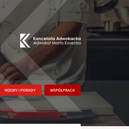
WZORY I PORADY
WSPÓŁPRACA
omii