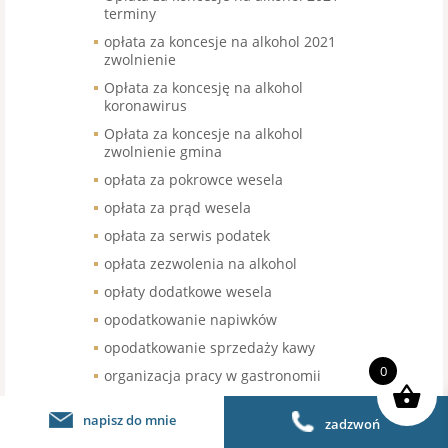
terminy
opłata za koncesje na alkohol 2021
zwolnienie
Opłata za koncesję na alkohol
koronawirus
Opłata za koncesje na alkohol
zwolnienie gmina
opłata za pokrowce wesela
opłata za prąd wesela
opłata za serwis podatek
opłata zezwolenia na alkohol
opłaty dodatkowe wesela
opodatkowanie napiwków
opodatkowanie sprzedaży kawy
0
organizacja pracy w gastronomii
organizacja pracy w restauracji
napisz do mnie
zadzwoń
organizacja urodzin stawka VAT