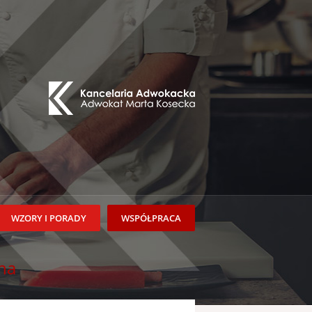
WZORY I PORADY
WSPÓŁPRACA
na