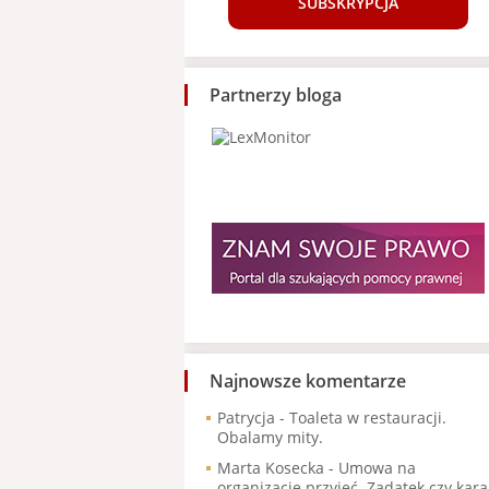
SUBSKRYPCJA
Partnerzy bloga
Najnowsze komentarze
Patrycja
-
Toaleta w restauracji.
Obalamy mity.
Marta Kosecka
-
Umowa na
organizację przyjęć. Zadatek czy kara