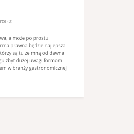
ze (0)
owa, a może po prostu
orma prawna będzie najlepsza
którzy są tu ze mną od dawna
ogu zbyt dużej uwagi formom
iem w branży gastronomicznej