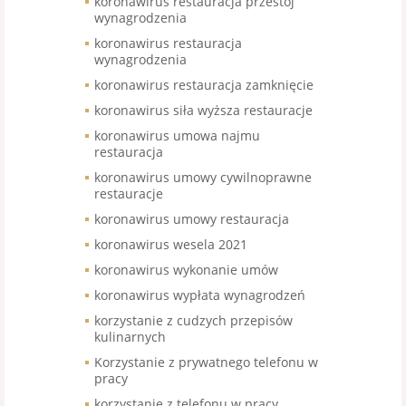
koronawirus restauracja przestój
wynagrodzenia
koronawirus restauracja
wynagrodzenia
koronawirus restauracja zamknięcie
koronawirus siła wyższa restauracje
koronawirus umowa najmu
restauracja
koronawirus umowy cywilnoprawne
restauracje
koronawirus umowy restauracja
koronawirus wesela 2021
koronawirus wykonanie umów
koronawirus wypłata wynagrodzeń
korzystanie z cudzych przepisów
kulinarnych
Korzystanie z prywatnego telefonu w
pracy
korzystanie z telefonu w pracy