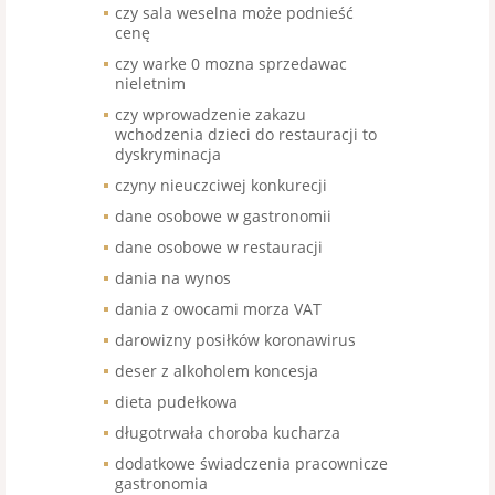
czy sala weselna może podnieść
cenę
czy warke 0 mozna sprzedawac
nieletnim
czy wprowadzenie zakazu
wchodzenia dzieci do restauracji to
dyskryminacja
czyny nieuczciwej konkurecji
dane osobowe w gastronomii
dane osobowe w restauracji
dania na wynos
dania z owocami morza VAT
darowizny posiłków koronawirus
deser z alkoholem koncesja
dieta pudełkowa
długotrwała choroba kucharza
dodatkowe świadczenia pracownicze
gastronomia