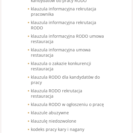
kandydatów do pracy RODO
klauzula informacyjna rekrutacja
pracownika
klauzula informacyjna rekrutacja
RODO
klauzula informacyjna RODO umowa
restauracja
klauzula informacyjna umowa
restauracja
klauzula o zakazie konkurencji
restauracja
klauzula RODO dla kandydatów do
pracy
klauzula RODO rekrutacja
restauracja
klauzula RODO w ogłoszeniu o pracę
klauzule abuzywne
klauzulę niedozwolone
kodeks pracy kary i nagany