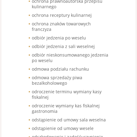
ochrona prawnoautorska przepisu
kulinarnego
ochrona receptury kulinarnej
ochrona znaków towarowych
franczyza
odbiór jedzenia po weselu
odbiór jedzenia z sali weselnej
odbiór nieskonsumowanego jedzenia
po weselu
odmowa podziału rachunku
odmowa sprzedaży piwa
bezalkoholowego
odroczenie terminu wymiany kasy
fiskalnej
odroczenie wymiany kas fiskalnej
gastronomia
odstąpienie od umowy sala weselna
odstąpienie od umowy wesele
odszkodowanie i zadośćuczynienie