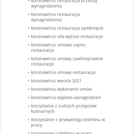
koronawirus restauracja przestój
wynagrodzenia
koronawirus restauracja
wynagrodzenia
koronawirus restauracja zamknięcie
koronawirus siła wyższa restauracje
koronawirus umowa najmu
restauracja
koronawirus umowy cywilnoprawne
restauracje
koronawirus umowy restauracja
koronawirus wesela 2021
koronawirus wykonanie umów
koronawirus wypłata wynagrodzeń
korzystanie z cudzych przepisów
kulinarnych
Korzystanie z prywatnego telefonu w
pracy
korzystanie z telefonu w pracy