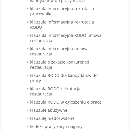
kandydatów do pracy RODO
klauzula informacyjna rekrutacja
pracownika
klauzula informacyjna rekrutacja
RODO
klauzula informacyjna RODO umowa
restauracja
klauzula informacyjna umowa
restauracja
klauzula o zakazie konkurencji
restauracja
klauzula RODO dla kandydatów do
pracy
klauzula RODO rekrutacja
restauracja
klauzula RODO w ogłoszeniu o pracę
klauzule abuzywne
klauzulę niedozwolone
kodeks pracy kary i nagany