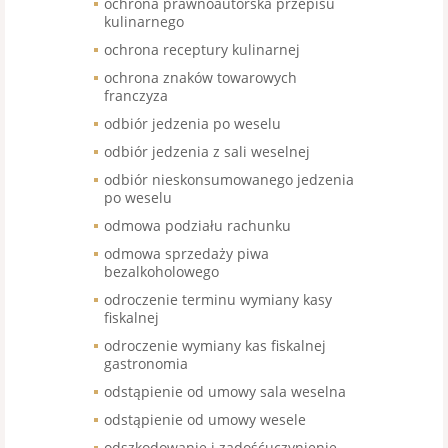
ochrona prawnoautorska przepisu
kulinarnego
ochrona receptury kulinarnej
ochrona znaków towarowych
franczyza
odbiór jedzenia po weselu
odbiór jedzenia z sali weselnej
odbiór nieskonsumowanego jedzenia
po weselu
odmowa podziału rachunku
odmowa sprzedaży piwa
bezalkoholowego
odroczenie terminu wymiany kasy
fiskalnej
odroczenie wymiany kas fiskalnej
gastronomia
odstąpienie od umowy sala weselna
odstąpienie od umowy wesele
odszkodowanie i zadośćuczynienie