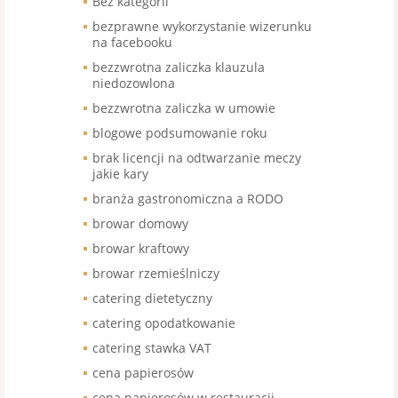
Bez kategorii
bezprawne wykorzystanie wizerunku
na facebooku
bezzwrotna zaliczka klauzula
niedozowlona
bezzwrotna zaliczka w umowie
blogowe podsumowanie roku
brak licencji na odtwarzanie meczy
jakie kary
branża gastronomiczna a RODO
browar domowy
browar kraftowy
browar rzemieślniczy
catering dietetyczny
catering opodatkowanie
catering stawka VAT
cena papierosów
cena papierosów w restauracji