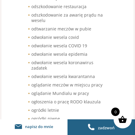
odszkodowanie restauracja
odszkodowanie za awarię prądu na
weselu
odtwarzanie meczów w pubie
odwołanie wesela covid
odwołanie wesela COVID 19
odwołanie wesela epidemia
odwołanie wesela koronawirus
zadatek
odwołanie wesela kwarantanna
oglądanie meczów w miejscu pracy
oglądanie Mundialu w pracy
ogłoszenia o pracę RODO klauzula
ogródki letnie
0
ogródki piwne
napisz do mnie
ogródki restauracyjne
zadzwoń