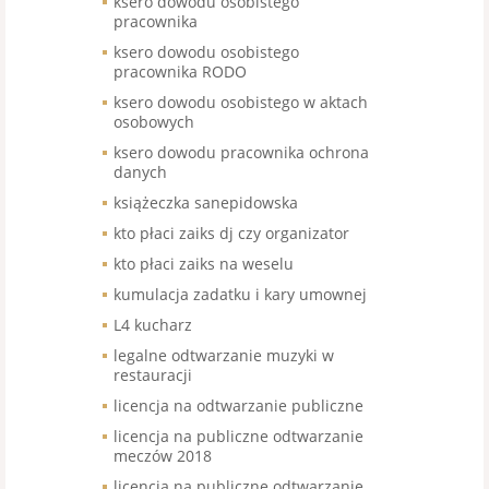
ksero dowodu osobistego
pracownika
ksero dowodu osobistego
pracownika RODO
ksero dowodu osobistego w aktach
osobowych
ksero dowodu pracownika ochrona
danych
książeczka sanepidowska
kto płaci zaiks dj czy organizator
kto płaci zaiks na weselu
kumulacja zadatku i kary umownej
L4 kucharz
legalne odtwarzanie muzyki w
restauracji
licencja na odtwarzanie publiczne
licencja na publiczne odtwarzanie
meczów 2018
licencja na publiczne odtwarzanie