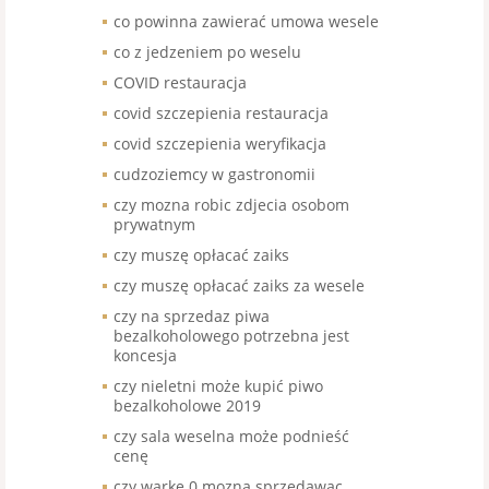
co powinna zawierać umowa wesele
co z jedzeniem po weselu
COVID restauracja
covid szczepienia restauracja
covid szczepienia weryfikacja
cudzoziemcy w gastronomii
czy mozna robic zdjecia osobom
prywatnym
czy muszę opłacać zaiks
czy muszę opłacać zaiks za wesele
czy na sprzedaz piwa
bezalkoholowego potrzebna jest
koncesja
czy nieletni może kupić piwo
bezalkoholowe 2019
czy sala weselna może podnieść
cenę
czy warke 0 mozna sprzedawac