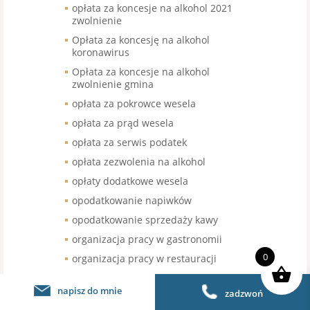
opłata za koncesje na alkohol 2021
zwolnienie
Opłata za koncesję na alkohol
koronawirus
Opłata za koncesje na alkohol
zwolnienie gmina
opłata za pokrowce wesela
opłata za prąd wesela
opłata za serwis podatek
opłata zezwolenia na alkohol
opłaty dodatkowe wesela
opodatkowanie napiwków
opodatkowanie sprzedaży kawy
organizacja pracy w gastronomii
0
organizacja pracy w restauracji
organizacja urodzin stawka VAT
napisz do mnie
zadzwoń
organizacja wesel