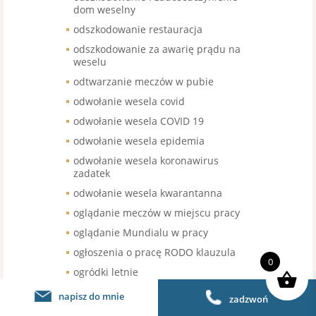
dom weselny
odszkodowanie restauracja
odszkodowanie za awarię prądu na
weselu
odtwarzanie meczów w pubie
odwołanie wesela covid
odwołanie wesela COVID 19
odwołanie wesela epidemia
odwołanie wesela koronawirus
zadatek
odwołanie wesela kwarantanna
oglądanie meczów w miejscu pracy
oglądanie Mundialu w pracy
ogłoszenia o pracę RODO klauzula
0
ogródki letnie
ogródki piwne
napisz do mnie
zadzwoń
ogródki restauracyjne