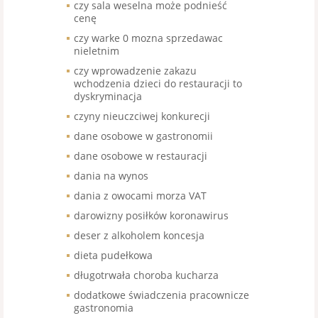
czy sala weselna może podnieść
cenę
czy warke 0 mozna sprzedawac
nieletnim
czy wprowadzenie zakazu
wchodzenia dzieci do restauracji to
dyskryminacja
czyny nieuczciwej konkurecji
dane osobowe w gastronomii
dane osobowe w restauracji
dania na wynos
dania z owocami morza VAT
darowizny posiłków koronawirus
deser z alkoholem koncesja
dieta pudełkowa
długotrwała choroba kucharza
dodatkowe świadczenia pracownicze
gastronomia