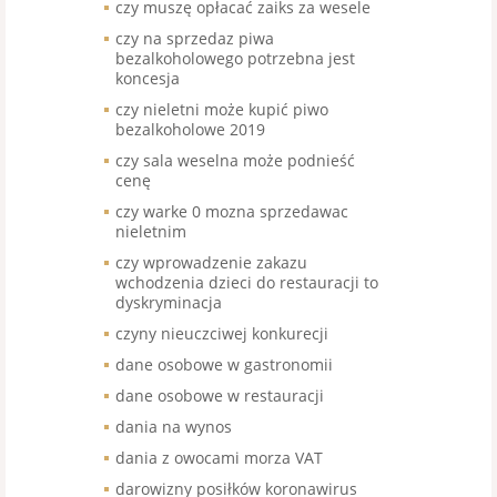
czy muszę opłacać zaiks za wesele
czy na sprzedaz piwa
bezalkoholowego potrzebna jest
koncesja
czy nieletni może kupić piwo
bezalkoholowe 2019
czy sala weselna może podnieść
cenę
czy warke 0 mozna sprzedawac
nieletnim
czy wprowadzenie zakazu
wchodzenia dzieci do restauracji to
dyskryminacja
czyny nieuczciwej konkurecji
dane osobowe w gastronomii
dane osobowe w restauracji
dania na wynos
dania z owocami morza VAT
darowizny posiłków koronawirus