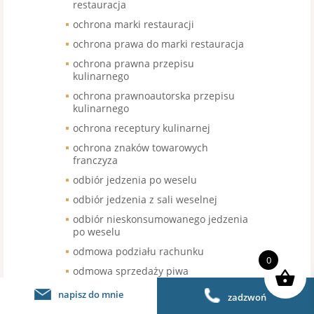
restauracja
ochrona marki restauracji
ochrona prawa do marki restauracja
ochrona prawna przepisu
kulinarnego
ochrona prawnoautorska przepisu
kulinarnego
ochrona receptury kulinarnej
ochrona znaków towarowych
franczyza
odbiór jedzenia po weselu
odbiór jedzenia z sali weselnej
odbiór nieskonsumowanego jedzenia
po weselu
odmowa podziału rachunku
0
odmowa sprzedaży piwa
bezalkoholowego
napisz do mnie
zadzwoń
odroczenie terminu wymiany kasy