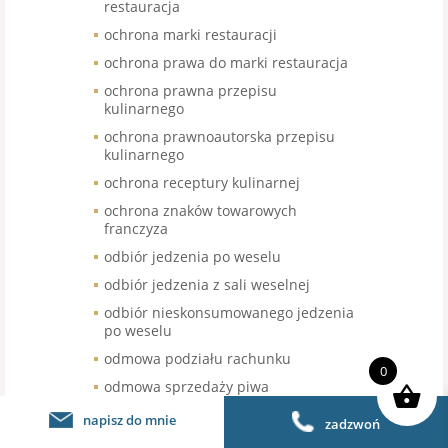
restauracja
ochrona marki restauracji
ochrona prawa do marki restauracja
ochrona prawna przepisu
kulinarnego
ochrona prawnoautorska przepisu
kulinarnego
ochrona receptury kulinarnej
ochrona znaków towarowych
franczyza
odbiór jedzenia po weselu
odbiór jedzenia z sali weselnej
odbiór nieskonsumowanego jedzenia
po weselu
odmowa podziału rachunku
0
odmowa sprzedaży piwa
bezalkoholowego
napisz do mnie
zadzwoń
odroczenie terminu wymiany kasy