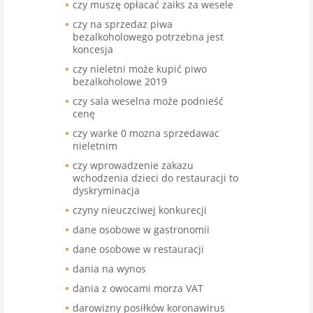
czy muszę opłacać zaiks za wesele
czy na sprzedaz piwa
bezalkoholowego potrzebna jest
koncesja
czy nieletni może kupić piwo
bezalkoholowe 2019
czy sala weselna może podnieść
cenę
czy warke 0 mozna sprzedawac
nieletnim
czy wprowadzenie zakazu
wchodzenia dzieci do restauracji to
dyskryminacja
czyny nieuczciwej konkurecji
dane osobowe w gastronomii
dane osobowe w restauracji
dania na wynos
dania z owocami morza VAT
darowizny posiłków koronawirus