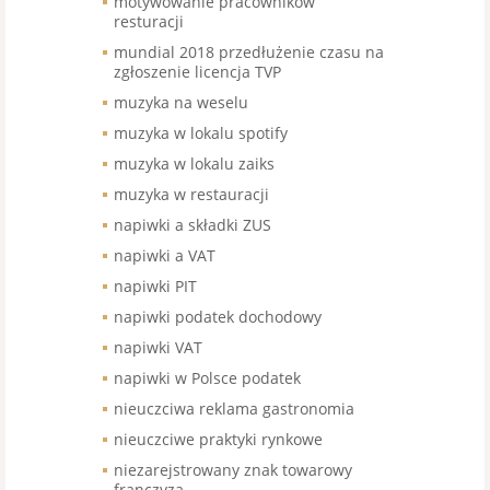
motywowanie pracowników
resturacji
mundial 2018 przedłużenie czasu na
zgłoszenie licencja TVP
muzyka na weselu
muzyka w lokalu spotify
muzyka w lokalu zaiks
muzyka w restauracji
napiwki a składki ZUS
napiwki a VAT
napiwki PIT
napiwki podatek dochodowy
napiwki VAT
napiwki w Polsce podatek
nieuczciwa reklama gastronomia
nieuczciwe praktyki rynkowe
niezarejstrowany znak towarowy
franczyza