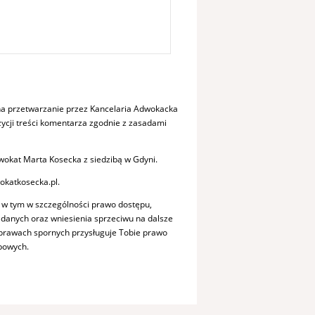
a przetwarzanie przez Kancelaria Adwokacka
cji treści komentarza zgodnie z zasadami
okat Marta Kosecka z siedzibą w Gdyni.
okatkosecka.pl.
 w tym w szczególności prawo dostępu,
a danych oraz wniesienia sprzeciwu na dalsze
sprawach spornych przysługuje Tobie prawo
bowych.