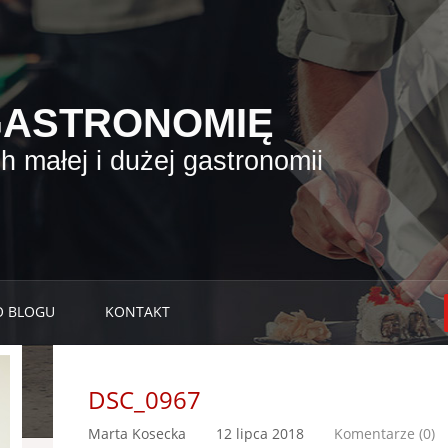
GASTRONOMIĘ
 małej i dużej gastronomii
O BLOGU
KONTAKT
DSC_0967
Marta Kosecka
12 lipca 2018
Komentarze (0)