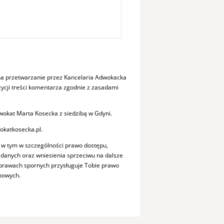
a przetwarzanie przez Kancelaria Adwokacka
cji treści komentarza zgodnie z zasadami
okat Marta Kosecka z siedzibą w Gdyni.
okatkosecka.pl.
 w tym w szczególności prawo dostępu,
a danych oraz wniesienia sprzeciwu na dalsze
sprawach spornych przysługuje Tobie prawo
bowych.