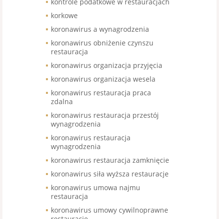
kontrole podatkowe w restauracjach
korkowe
koronawirus a wynagrodzenia
koronawirus obniżenie czynszu
restauracja
koronawirus organizacja przyjęcia
koronawirus organizacja wesela
koronawirus restauracja praca
zdalna
koronawirus restauracja przestój
wynagrodzenia
koronawirus restauracja
wynagrodzenia
koronawirus restauracja zamknięcie
koronawirus siła wyższa restauracje
koronawirus umowa najmu
restauracja
koronawirus umowy cywilnoprawne
restauracje