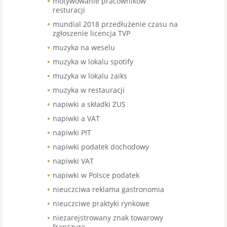
motywowanie pracowników
resturacji
mundial 2018 przedłużenie czasu na
zgłoszenie licencja TVP
muzyka na weselu
muzyka w lokalu spotify
muzyka w lokalu zaiks
muzyka w restauracji
napiwki a składki ZUS
napiwki a VAT
napiwki PIT
napiwki podatek dochodowy
napiwki VAT
napiwki w Polsce podatek
nieuczciwa reklama gastronomia
nieuczciwe praktyki rynkowe
niezarejstrowany znak towarowy
franczyza