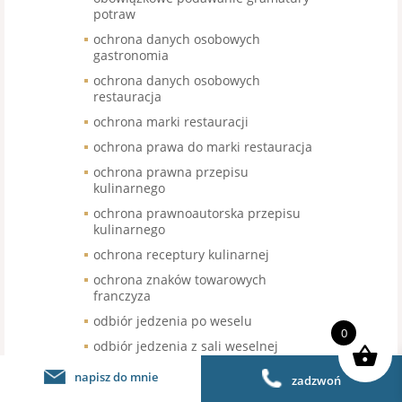
potraw
ochrona danych osobowych
gastronomia
ochrona danych osobowych
restauracja
ochrona marki restauracji
ochrona prawa do marki restauracja
ochrona prawna przepisu
kulinarnego
ochrona prawnoautorska przepisu
kulinarnego
ochrona receptury kulinarnej
ochrona znaków towarowych
franczyza
odbiór jedzenia po weselu
0
odbiór jedzenia z sali weselnej
odbiór nieskonsumowanego jedzenia
napisz do mnie
zadzwoń
po weselu