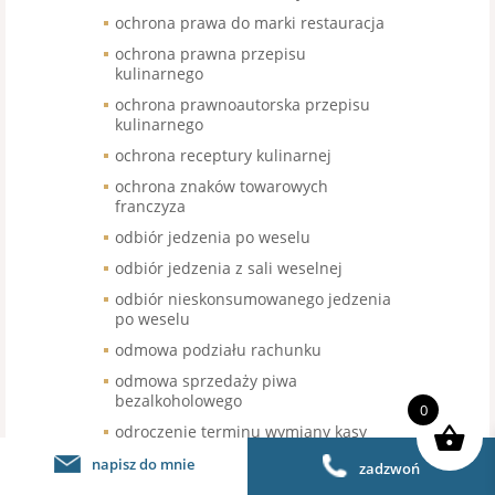
ochrona prawa do marki restauracja
ochrona prawna przepisu
kulinarnego
ochrona prawnoautorska przepisu
kulinarnego
ochrona receptury kulinarnej
ochrona znaków towarowych
franczyza
odbiór jedzenia po weselu
odbiór jedzenia z sali weselnej
odbiór nieskonsumowanego jedzenia
po weselu
odmowa podziału rachunku
odmowa sprzedaży piwa
bezalkoholowego
0
odroczenie terminu wymiany kasy
fiskalnej
napisz do mnie
zadzwoń
odroczenie wymiany kas fiskalnej