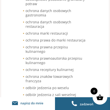
potraw
ochrona danych osobowych
gastronomia
ochrona danych osobowych
restauracja
ochrona marki restauracji
ochrona prawa do marki restauracja
ochrona prawna przepisu
kulinarnego
ochrona prawnoautorska przepisu
kulinarnego
ochrona receptury kulinarnej
ochrona znaków towarowych
franczyza
odbiór jedzenia po weselu
0
odbiór jedzenia z sali weselnej
odbiór nieskonsumowanego jedzenia
napisz do mnie
zadzwoń
po weselu