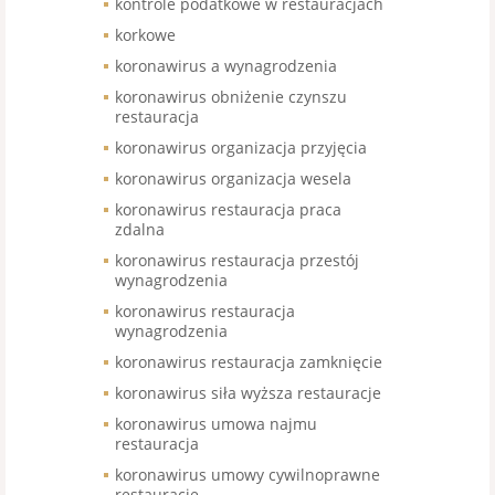
kontrole podatkowe w restauracjach
korkowe
koronawirus a wynagrodzenia
koronawirus obniżenie czynszu
restauracja
koronawirus organizacja przyjęcia
koronawirus organizacja wesela
koronawirus restauracja praca
zdalna
koronawirus restauracja przestój
wynagrodzenia
koronawirus restauracja
wynagrodzenia
koronawirus restauracja zamknięcie
koronawirus siła wyższa restauracje
koronawirus umowa najmu
restauracja
koronawirus umowy cywilnoprawne
restauracje