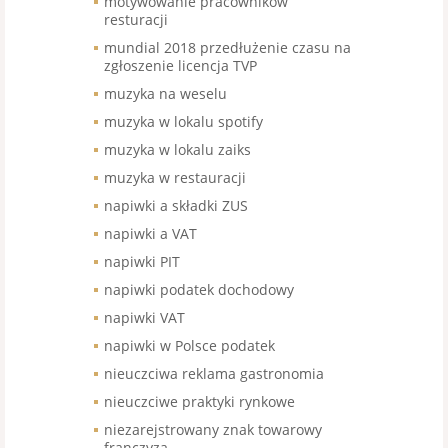
motywowanie pracowników
resturacji
mundial 2018 przedłużenie czasu na
zgłoszenie licencja TVP
muzyka na weselu
muzyka w lokalu spotify
muzyka w lokalu zaiks
muzyka w restauracji
napiwki a składki ZUS
napiwki a VAT
napiwki PIT
napiwki podatek dochodowy
napiwki VAT
napiwki w Polsce podatek
nieuczciwa reklama gastronomia
nieuczciwe praktyki rynkowe
niezarejstrowany znak towarowy
franczyza