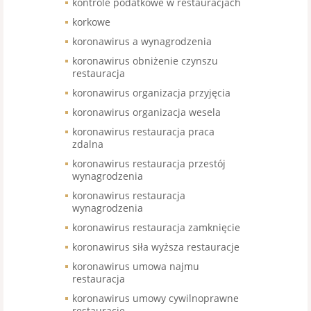
kontrole podatkowe w restauracjach
korkowe
koronawirus a wynagrodzenia
koronawirus obniżenie czynszu
restauracja
koronawirus organizacja przyjęcia
koronawirus organizacja wesela
koronawirus restauracja praca
zdalna
koronawirus restauracja przestój
wynagrodzenia
koronawirus restauracja
wynagrodzenia
koronawirus restauracja zamknięcie
koronawirus siła wyższa restauracje
koronawirus umowa najmu
restauracja
koronawirus umowy cywilnoprawne
restauracje