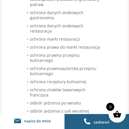
potraw
ochrona danych osobowych
gastronomia
ochrona danych osobowych
restauracja
ochrona marki restauracji
ochrona prawa do marki restauracja
ochrona prawna przepisu
kulinarnego
ochrona prawnoautorska przepisu
kulinarnego
ochrona receptury kulinarnej
ochrona znaków towarowych
franczyza
odbiór jedzenia po weselu
0
odbiór jedzenia z sali weselnej
odbiór nieskonsumowanego jedzenia
napisz do mnie
zadzwoń
po weselu