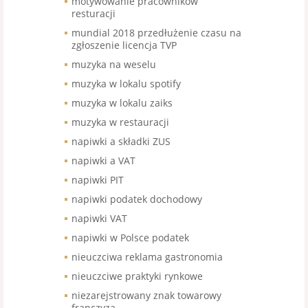
motywowanie pracowników
resturacji
mundial 2018 przedłużenie czasu na
zgłoszenie licencja TVP
muzyka na weselu
muzyka w lokalu spotify
muzyka w lokalu zaiks
muzyka w restauracji
napiwki a składki ZUS
napiwki a VAT
napiwki PIT
napiwki podatek dochodowy
napiwki VAT
napiwki w Polsce podatek
nieuczciwa reklama gastronomia
nieuczciwe praktyki rynkowe
niezarejstrowany znak towarowy
franczyza