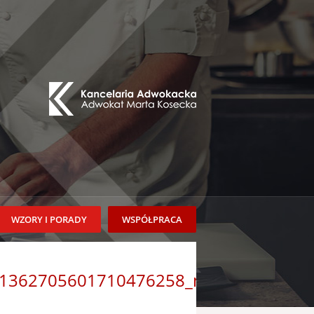
WZORY I PORADY
WSPÓŁPRACA
1362705601710476258_n