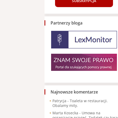
SUBSKRYPCJA
Partnerzy bloga
Najnowsze komentarze
Patrycja
-
Toaleta w restauracji.
Obalamy mity.
Marta Kosecka
-
Umowa na
organizację przyjęć. Zadatek czy kara