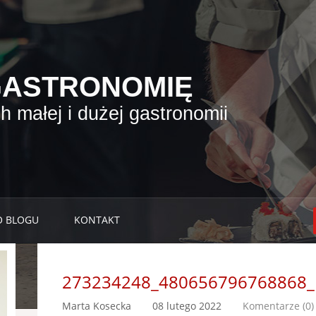
GASTRONOMIĘ
 małej i dużej gastronomii
O BLOGU
KONTAKT
273234248_480656796768868_
Marta Kosecka
08 lutego 2022
Komentarze (0)