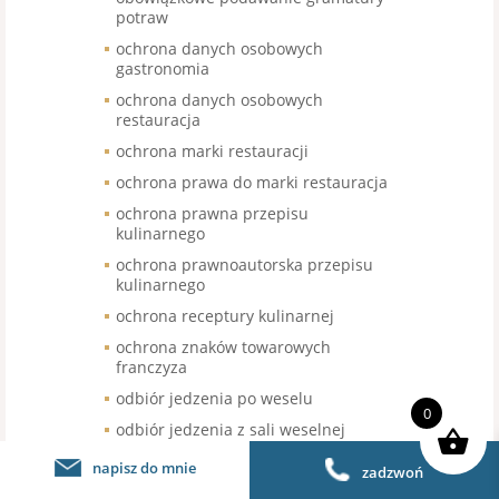
potraw
ochrona danych osobowych
gastronomia
ochrona danych osobowych
restauracja
ochrona marki restauracji
ochrona prawa do marki restauracja
ochrona prawna przepisu
kulinarnego
ochrona prawnoautorska przepisu
kulinarnego
ochrona receptury kulinarnej
ochrona znaków towarowych
franczyza
odbiór jedzenia po weselu
0
odbiór jedzenia z sali weselnej
odbiór nieskonsumowanego jedzenia
napisz do mnie
zadzwoń
po weselu