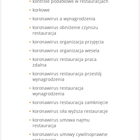
kontrole podatkowe w restauracjach
korkowe
koronawirus a wynagrodzenia
koronawirus obniżenie czynszu
restauracja
koronawirus organizacja przyjęcia
koronawirus organizacja wesela
koronawirus restauracja praca
zdalna
koronawirus restauracja przestój
wynagrodzenia
koronawirus restauracja
wynagrodzenia
koronawirus restauracja zamknięcie
koronawirus siła wyższa restauracje
koronawirus umowa najmu
restauracja
koronawirus umowy cywilnoprawne
restauracje