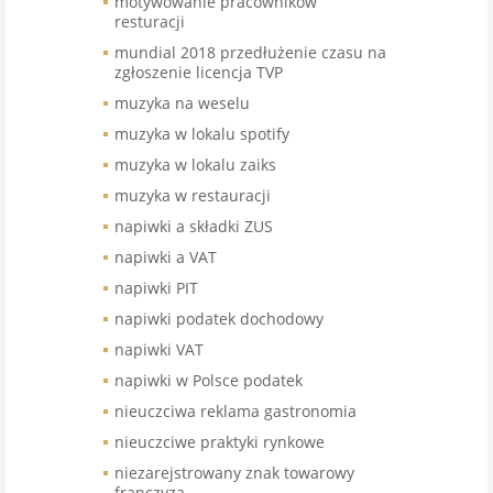
motywowanie pracowników
resturacji
mundial 2018 przedłużenie czasu na
zgłoszenie licencja TVP
muzyka na weselu
muzyka w lokalu spotify
muzyka w lokalu zaiks
muzyka w restauracji
napiwki a składki ZUS
napiwki a VAT
napiwki PIT
napiwki podatek dochodowy
napiwki VAT
napiwki w Polsce podatek
nieuczciwa reklama gastronomia
nieuczciwe praktyki rynkowe
niezarejstrowany znak towarowy
franczyza