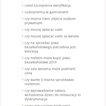
covid szczepienia weryfikacja
cudzoziemcy w gastronomii
czy mozna robic zdjecia osobom
prywatnym
czy muszę opłacać zaiks
czy muszę opłacać zaiks za wesele
czy na sprzedaz piwa
bezalkoholowego potrzebna jest
koncesja
czy nieletni może kupić piwo
bezalkoholowe 2019
czy sala weselna może podnieść
cenę
czy warke 0 mozna sprzedawac
nieletnim
czy wprowadzenie zakazu
wchodzenia dzieci do restauracji to
dyskryminacja
czyny nieuczciwej konkurecji