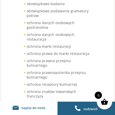
obowiązkowe badania
obowiązkowe podawanie gramatury
potraw
ochrona danych osobowych
gastronomia
ochrona danych osobowych
restauracja
ochrona marki restauracji
ochrona prawa do marki restauracja
ochrona prawna przepisu
kulinarnego
ochrona prawnoautorska przepisu
kulinarnego
ochrona receptury kulinarnej
ochrona znaków towarowych
0
franczyza
odbiór jedzenia po weselu
napisz do mnie
zadzwoń
odbiór jedzenia z sali weselnej