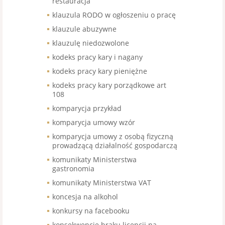
restauracja
klauzula RODO w ogłoszeniu o pracę
klauzule abuzywne
klauzulę niedozwolone
kodeks pracy kary i nagany
kodeks pracy kary pieniężne
kodeks pracy kary porządkowe art
108
komparycja przykład
komparycja umowy wzór
komparycja umowy z osobą fizyczną
prowadzącą działalność gospodarczą
komunikaty Ministerstwa
gastronomia
komunikaty Ministerstwa VAT
koncesja na alkohol
konkursy na facebooku
konsekwencje braku licencji na