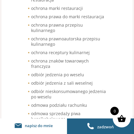
ochrona marki restauracji
ochrona prawa do marki restauracja
ochrona prawna przepisu
kulinarnego
ochrona prawnoautorska przepisu
kulinarnego
ochrona receptury kulinarnej
ochrona znaków towarowych
franczyza
odbiór jedzenia po weselu
odbiór jedzenia z sali weselnej
odbiór nieskonsumowanego jedzenia
po weselu
odmowa podziału rachunku
0
odmowa sprzedaży piwa
bezalkoholowego
napisz do mnie
zadzwoń
odroczenie terminu wymiany kasy
fiskalnej