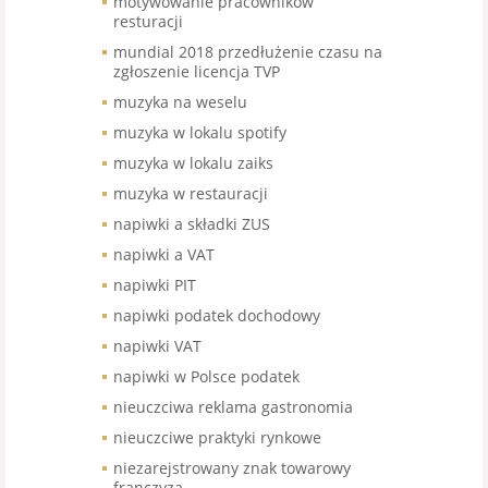
motywowanie pracowników
resturacji
mundial 2018 przedłużenie czasu na
zgłoszenie licencja TVP
muzyka na weselu
muzyka w lokalu spotify
muzyka w lokalu zaiks
muzyka w restauracji
napiwki a składki ZUS
napiwki a VAT
napiwki PIT
napiwki podatek dochodowy
napiwki VAT
napiwki w Polsce podatek
nieuczciwa reklama gastronomia
nieuczciwe praktyki rynkowe
niezarejstrowany znak towarowy
franczyza