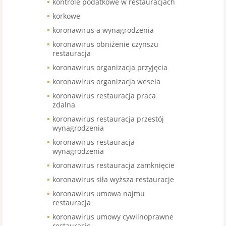
kontrole podatkowe w restauracjach
korkowe
koronawirus a wynagrodzenia
koronawirus obniżenie czynszu
restauracja
koronawirus organizacja przyjęcia
koronawirus organizacja wesela
koronawirus restauracja praca
zdalna
koronawirus restauracja przestój
wynagrodzenia
koronawirus restauracja
wynagrodzenia
koronawirus restauracja zamknięcie
koronawirus siła wyższa restauracje
koronawirus umowa najmu
restauracja
koronawirus umowy cywilnoprawne
restauracje