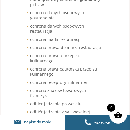
potraw
ochrona danych osobowych
gastronomia
ochrona danych osobowych
restauracja
ochrona marki restauracji
ochrona prawa do marki restauracja
ochrona prawna przepisu
kulinarnego
ochrona prawnoautorska przepisu
kulinarnego
ochrona receptury kulinarnej
ochrona znaków towarowych
franczyza
odbiór jedzenia po weselu
0
odbiór jedzenia z sali weselnej
odbiór nieskonsumowanego jedzenia
napisz do mnie
zadzwoń
po weselu