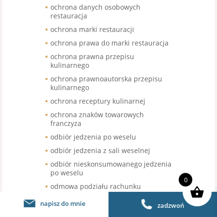
ochrona danych osobowych
restauracja
ochrona marki restauracji
ochrona prawa do marki restauracja
ochrona prawna przepisu
kulinarnego
ochrona prawnoautorska przepisu
kulinarnego
ochrona receptury kulinarnej
ochrona znaków towarowych
franczyza
odbiór jedzenia po weselu
odbiór jedzenia z sali weselnej
odbiór nieskonsumowanego jedzenia
po weselu
0
odmowa podziału rachunku
odmowa sprzedaży piwa
napisz do mnie
zadzwoń
bezalkoholowego