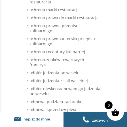
restauracja
ochrona marki restauracji
ochrona prawa do marki restauracja
ochrona prawna przepisu
kulinarnego
ochrona prawnoautorska przepisu
kulinarnego
ochrona receptury kulinarnej
ochrona znaków towarowych
franczyza
odbiór jedzenia po weselu
odbiór jedzenia z sali weselnej
odbiór nieskonsumowanego jedzenia
po weselu
odmowa podziału rachunku
0
odmowa sprzedaży piwa
bezalkoholowego
napisz do mnie
zadzwoń
odroczenie terminu wymiany kasy