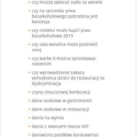
czy muszę opłacać zaiks za wesele
czy na sprzedaz piwa
bezalkoholowego potrzebna jest
koncesja
czy nieletni może kupić piwo
bezalkoholowe 2019
czy sala weselna może podnieść
cenę
czy warke 0 mozna sprzedawac
nieletnim
czy wprowadzenie zakazu
wchodzenia dzieci do restauracji to
dyskryminacja
czyny nieuczciwej konkurecji
dane osobowe w gastronomii
dane osobowe w restauracji
dania na wynos
dania z owocami morza VAT
darowizny posiłków koronawirus