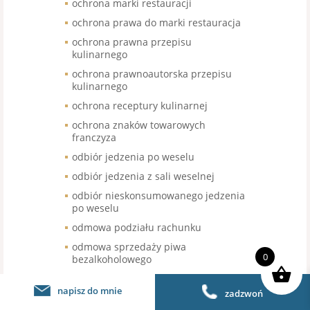
ochrona marki restauracji
ochrona prawa do marki restauracja
ochrona prawna przepisu
kulinarnego
ochrona prawnoautorska przepisu
kulinarnego
ochrona receptury kulinarnej
ochrona znaków towarowych
franczyza
odbiór jedzenia po weselu
odbiór jedzenia z sali weselnej
odbiór nieskonsumowanego jedzenia
po weselu
odmowa podziału rachunku
odmowa sprzedaży piwa
0
bezalkoholowego
odroczenie terminu wymiany kasy
fiskalnej
napisz do mnie
zadzwoń