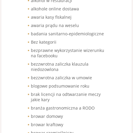
alkohol w restauracji
alkohole online dostawa
awaria kasy fiskalnej
awaria prądu na weselu
badania sanitarno-epidemiologiczne
Bez kategorii
bezprawne wykorzystanie wizerunku
na facebooku
bezzwrotna zaliczka klauzula
niedozowlona
bezzwrotna zaliczka w umowie
blogowe podsumowanie roku
brak licencji na odtwarzanie meczy
jakie kary
branża gastronomiczna a RODO
browar domowy
browar kraftowy
browar rzemieślniczy