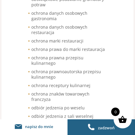
potraw
ochrona danych osobowych
gastronomia
ochrona danych osobowych
restauracja
ochrona marki restauracji
ochrona prawa do marki restauracja
ochrona prawna przepisu
kulinarnego
ochrona prawnoautorska przepisu
kulinarnego
ochrona receptury kulinarnej
ochrona znaków towarowych
franczyza
odbiór jedzenia po weselu
0
odbiór jedzenia z sali weselnej
odbiór nieskonsumowanego jedzenia
napisz do mnie
zadzwoń
po weselu