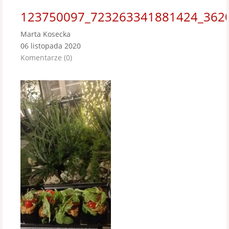
123750097_723263341881424_362
Marta Kosecka
06 listopada 2020
Komentarze (0)