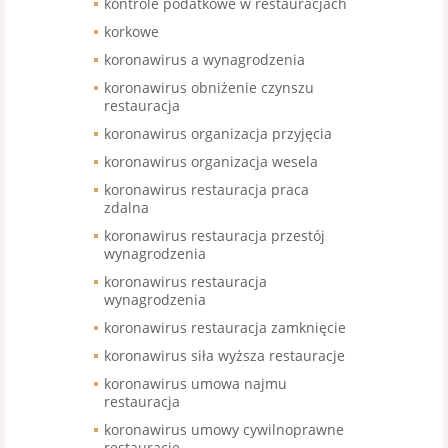
kontrole podatkowe w restauracjach
korkowe
koronawirus a wynagrodzenia
koronawirus obniżenie czynszu
restauracja
koronawirus organizacja przyjęcia
koronawirus organizacja wesela
koronawirus restauracja praca
zdalna
koronawirus restauracja przestój
wynagrodzenia
koronawirus restauracja
wynagrodzenia
koronawirus restauracja zamknięcie
koronawirus siła wyższa restauracje
koronawirus umowa najmu
restauracja
koronawirus umowy cywilnoprawne
restauracje