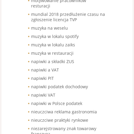
motywowanie pracowników
resturacji
mundial 2018 przedłużenie czasu na
zgłoszenie licencja TVP
muzyka na weselu
muzyka w lokalu spotify
muzyka w lokalu zaiks
muzyka w restauracji
napiwki a składki ZUS
napiwki a VAT
napiwki PIT
napiwki podatek dochodowy
napiwki VAT
napiwki w Polsce podatek
nieuczciwa reklama gastronomia
nieuczciwe praktyki rynkowe
niezarejstrowany znak towarowy
franczyza