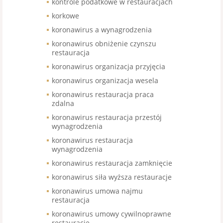
kontrole podatkowe w restauracjach
korkowe
koronawirus a wynagrodzenia
koronawirus obniżenie czynszu
restauracja
koronawirus organizacja przyjęcia
koronawirus organizacja wesela
koronawirus restauracja praca
zdalna
koronawirus restauracja przestój
wynagrodzenia
koronawirus restauracja
wynagrodzenia
koronawirus restauracja zamknięcie
koronawirus siła wyższa restauracje
koronawirus umowa najmu
restauracja
koronawirus umowy cywilnoprawne
restauracje