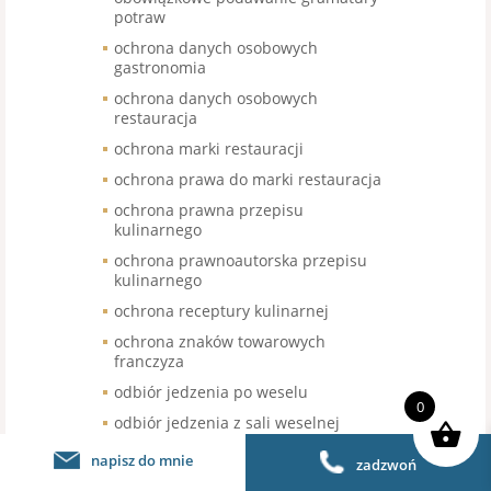
potraw
ochrona danych osobowych
gastronomia
ochrona danych osobowych
restauracja
ochrona marki restauracji
ochrona prawa do marki restauracja
ochrona prawna przepisu
kulinarnego
ochrona prawnoautorska przepisu
kulinarnego
ochrona receptury kulinarnej
ochrona znaków towarowych
franczyza
odbiór jedzenia po weselu
0
odbiór jedzenia z sali weselnej
odbiór nieskonsumowanego jedzenia
napisz do mnie
zadzwoń
po weselu