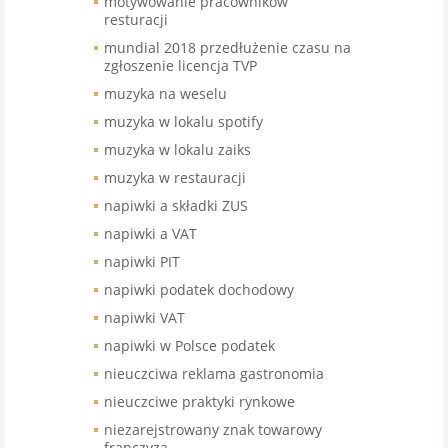
motywowanie pracowników
resturacji
mundial 2018 przedłużenie czasu na
zgłoszenie licencja TVP
muzyka na weselu
muzyka w lokalu spotify
muzyka w lokalu zaiks
muzyka w restauracji
napiwki a składki ZUS
napiwki a VAT
napiwki PIT
napiwki podatek dochodowy
napiwki VAT
napiwki w Polsce podatek
nieuczciwa reklama gastronomia
nieuczciwe praktyki rynkowe
niezarejstrowany znak towarowy
franczyza