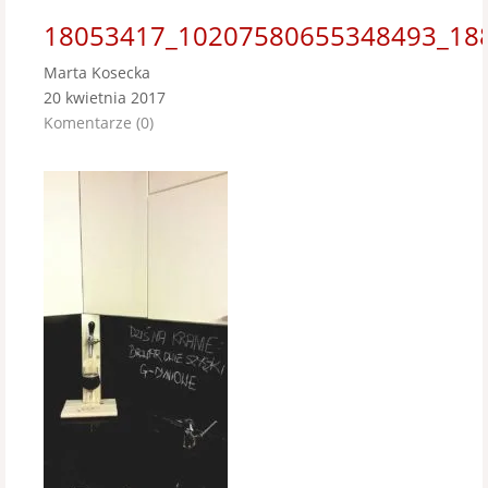
18053417_10207580655348493_18
Marta Kosecka
20 kwietnia 2017
Komentarze (0)