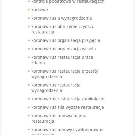
kontrole podatkowe w restauracjach
korkowe
koronawirus a wynagrodzenia
koronawirus obniżenie czynszu
restauracja
koronawirus organizacja przyjęcia
koronawirus organizacja wesela
koronawirus restauracja praca
zdalna
koronawirus restauracja przestój
wynagrodzenia
koronawirus restauracja
wynagrodzenia
koronawirus restauracja zamknięcie
koronawirus siła wyższa restauracje
koronawirus umowa najmu
restauracja
koronawirus umowy cywilnoprawne
restauracje