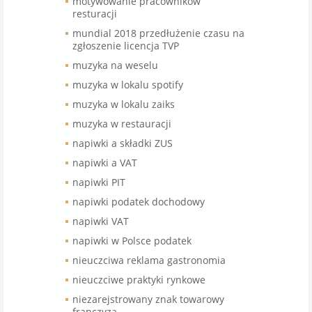
motywowanie pracowników
resturacji
mundial 2018 przedłużenie czasu na
zgłoszenie licencja TVP
muzyka na weselu
muzyka w lokalu spotify
muzyka w lokalu zaiks
muzyka w restauracji
napiwki a składki ZUS
napiwki a VAT
napiwki PIT
napiwki podatek dochodowy
napiwki VAT
napiwki w Polsce podatek
nieuczciwa reklama gastronomia
nieuczciwe praktyki rynkowe
niezarejstrowany znak towarowy
franczyza