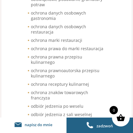
potraw
ochrona danych osobowych
gastronomia
ochrona danych osobowych
restauracja
ochrona marki restauracji
ochrona prawa do marki restauracja
ochrona prawna przepisu
kulinarnego
ochrona prawnoautorska przepisu
kulinarnego
ochrona receptury kulinarnej
ochrona znaków towarowych
franczyza
odbiór jedzenia po weselu
0
odbiór jedzenia z sali weselnej
odbiór nieskonsumowanego jedzenia
napisz do mnie
zadzwoń
po weselu