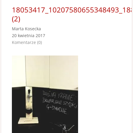
18053417_10207580655348493_18
(2)
Marta Kosecka
20 kwietnia 2017
Komentarze (0)