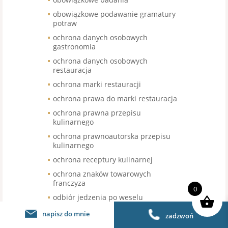
obowiązkowe podawanie gramatury
potraw
ochrona danych osobowych
gastronomia
ochrona danych osobowych
restauracja
ochrona marki restauracji
ochrona prawa do marki restauracja
ochrona prawna przepisu
kulinarnego
ochrona prawnoautorska przepisu
kulinarnego
ochrona receptury kulinarnej
ochrona znaków towarowych
franczyza
0
odbiór jedzenia po weselu
odbiór jedzenia z sali weselnej
napisz do mnie
zadzwoń
odbiór nieskonsumowanego jedzenia