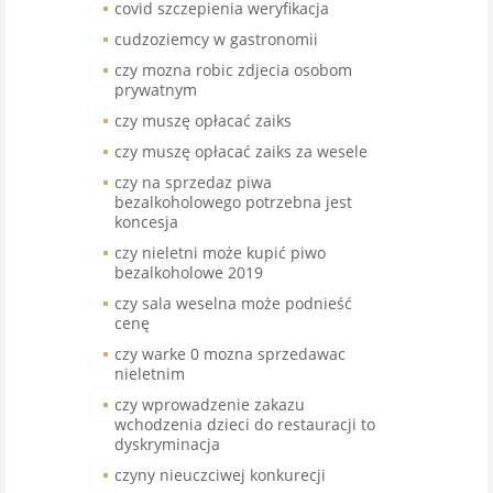
covid szczepienia weryfikacja
cudzoziemcy w gastronomii
czy mozna robic zdjecia osobom
prywatnym
czy muszę opłacać zaiks
czy muszę opłacać zaiks za wesele
czy na sprzedaz piwa
bezalkoholowego potrzebna jest
koncesja
czy nieletni może kupić piwo
bezalkoholowe 2019
czy sala weselna może podnieść
cenę
czy warke 0 mozna sprzedawac
nieletnim
czy wprowadzenie zakazu
wchodzenia dzieci do restauracji to
dyskryminacja
czyny nieuczciwej konkurecji