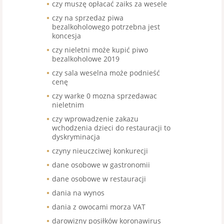
czy muszę opłacać zaiks za wesele
czy na sprzedaz piwa
bezalkoholowego potrzebna jest
koncesja
czy nieletni może kupić piwo
bezalkoholowe 2019
czy sala weselna może podnieść
cenę
czy warke 0 mozna sprzedawac
nieletnim
czy wprowadzenie zakazu
wchodzenia dzieci do restauracji to
dyskryminacja
czyny nieuczciwej konkurecji
dane osobowe w gastronomii
dane osobowe w restauracji
dania na wynos
dania z owocami morza VAT
darowizny posiłków koronawirus