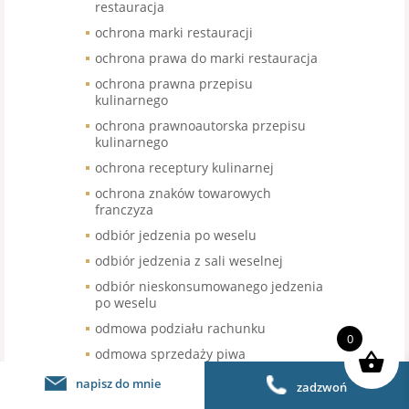
restauracja
ochrona marki restauracji
ochrona prawa do marki restauracja
ochrona prawna przepisu
kulinarnego
ochrona prawnoautorska przepisu
kulinarnego
ochrona receptury kulinarnej
ochrona znaków towarowych
franczyza
odbiór jedzenia po weselu
odbiór jedzenia z sali weselnej
odbiór nieskonsumowanego jedzenia
po weselu
odmowa podziału rachunku
0
odmowa sprzedaży piwa
bezalkoholowego
napisz do mnie
zadzwoń
odroczenie terminu wymiany kasy