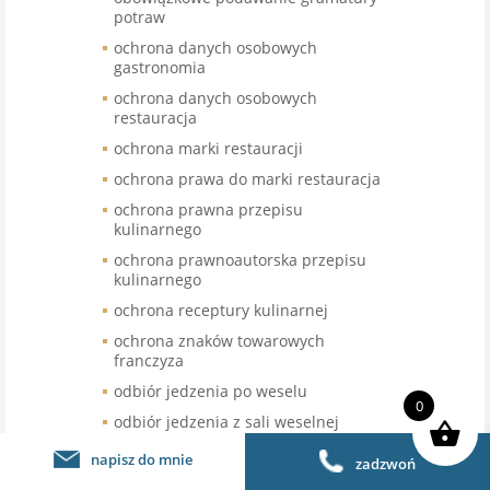
potraw
ochrona danych osobowych
gastronomia
ochrona danych osobowych
restauracja
ochrona marki restauracji
ochrona prawa do marki restauracja
ochrona prawna przepisu
kulinarnego
ochrona prawnoautorska przepisu
kulinarnego
ochrona receptury kulinarnej
ochrona znaków towarowych
franczyza
odbiór jedzenia po weselu
0
odbiór jedzenia z sali weselnej
odbiór nieskonsumowanego jedzenia
napisz do mnie
zadzwoń
po weselu