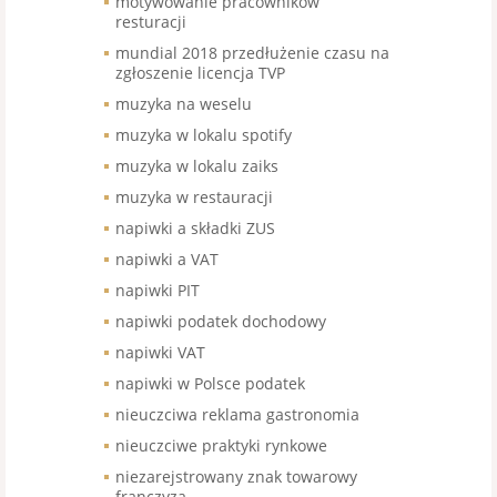
motywowanie pracowników
resturacji
mundial 2018 przedłużenie czasu na
zgłoszenie licencja TVP
muzyka na weselu
muzyka w lokalu spotify
muzyka w lokalu zaiks
muzyka w restauracji
napiwki a składki ZUS
napiwki a VAT
napiwki PIT
napiwki podatek dochodowy
napiwki VAT
napiwki w Polsce podatek
nieuczciwa reklama gastronomia
nieuczciwe praktyki rynkowe
niezarejstrowany znak towarowy
franczyza