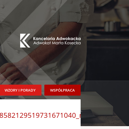
WZORY I PORADY
WSPÓŁPRACA
8582129519731671040_n