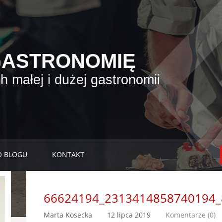
GASTRONOMIĘ
 małej i dużej gastronomii
O BLOGU
KONTAKT
66624194_2313414858740194_
Marta Kosecka
12 lipca 2019
Komentarze (0)