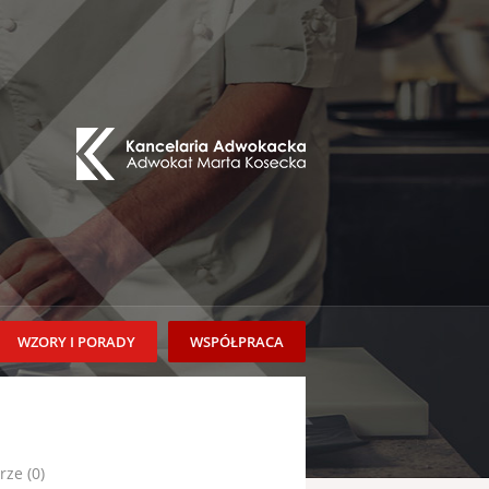
WZORY I PORADY
WSPÓŁPRACA
ze (0)