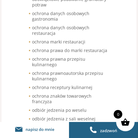
potraw
ochrona danych osobowych
gastronomia
ochrona danych osobowych
restauracja
ochrona marki restauracji
ochrona prawa do marki restauracja
ochrona prawna przepisu
kulinarnego
ochrona prawnoautorska przepisu
kulinarnego
ochrona receptury kulinarnej
ochrona znaków towarowych
franczyza
odbiór jedzenia po weselu
0
odbiór jedzenia z sali weselnej
odbiór nieskonsumowanego jedzenia
napisz do mnie
zadzwoń
po weselu