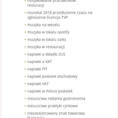
motywowanie pracowników
resturacji
mundial 2018 przedłużenie czasu na
zgłoszenie licencja TVP
muzyka na weselu
muzyka w lokalu spotify
muzyka w lokalu zaiks
muzyka w restauracji
napiwki a składki ZUS
napiwki a VAT
napiwki PIT
napiwki podatek dochodowy
napiwki VAT
napiwki w Polsce podatek
nieuczciwa reklama gastronomia
nieuczciwe praktyki rynkowe
niezarejstrowany znak towarowy
franczyza