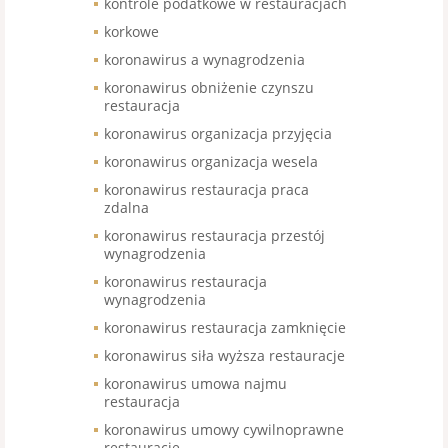
kontrole podatkowe w restauracjach
korkowe
koronawirus a wynagrodzenia
koronawirus obniżenie czynszu
restauracja
koronawirus organizacja przyjęcia
koronawirus organizacja wesela
koronawirus restauracja praca
zdalna
koronawirus restauracja przestój
wynagrodzenia
koronawirus restauracja
wynagrodzenia
koronawirus restauracja zamknięcie
koronawirus siła wyższa restauracje
koronawirus umowa najmu
restauracja
koronawirus umowy cywilnoprawne
restauracje