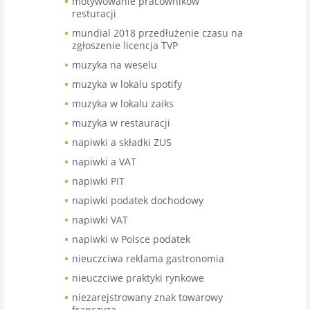
motywowanie pracowników
resturacji
mundial 2018 przedłużenie czasu na
zgłoszenie licencja TVP
muzyka na weselu
muzyka w lokalu spotify
muzyka w lokalu zaiks
muzyka w restauracji
napiwki a składki ZUS
napiwki a VAT
napiwki PIT
napiwki podatek dochodowy
napiwki VAT
napiwki w Polsce podatek
nieuczciwa reklama gastronomia
nieuczciwe praktyki rynkowe
niezarejstrowany znak towarowy
franczyza