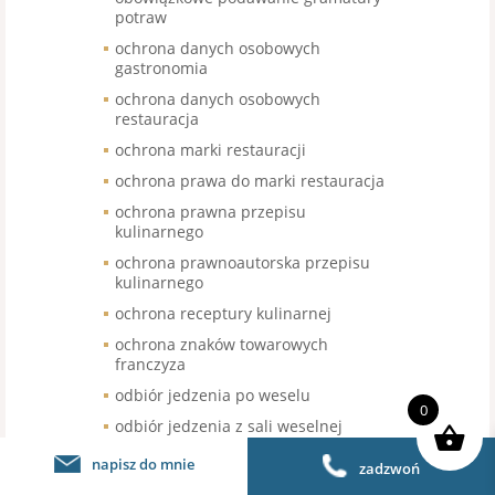
potraw
ochrona danych osobowych
gastronomia
ochrona danych osobowych
restauracja
ochrona marki restauracji
ochrona prawa do marki restauracja
ochrona prawna przepisu
kulinarnego
ochrona prawnoautorska przepisu
kulinarnego
ochrona receptury kulinarnej
ochrona znaków towarowych
franczyza
odbiór jedzenia po weselu
0
odbiór jedzenia z sali weselnej
odbiór nieskonsumowanego jedzenia
napisz do mnie
zadzwoń
po weselu