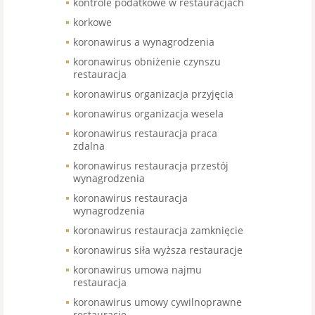
kontrole podatkowe w restauracjach
korkowe
koronawirus a wynagrodzenia
koronawirus obniżenie czynszu
restauracja
koronawirus organizacja przyjęcia
koronawirus organizacja wesela
koronawirus restauracja praca
zdalna
koronawirus restauracja przestój
wynagrodzenia
koronawirus restauracja
wynagrodzenia
koronawirus restauracja zamknięcie
koronawirus siła wyższa restauracje
koronawirus umowa najmu
restauracja
koronawirus umowy cywilnoprawne
restauracje