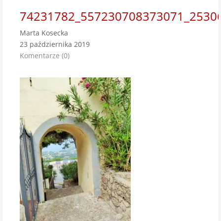
74231782_557230708373071_2530
Marta Kosecka
23 października 2019
Komentarze (0)