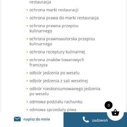
restauracja
ochrona marki restauracji
ochrona prawa do marki restauracja
ochrona prawna przepisu
kulinarnego
ochrona prawnoautorska przepisu
kulinarnego
ochrona receptury kulinarnej
ochrona znaków towarowych
franczyza
odbiór jedzenia po weselu
odbiór jedzenia z sali weselnej
odbiór nieskonsumowanego jedzenia
po weselu
odmowa podziału rachunku
0
odmowa sprzedaży piwa
bezalkoholowego
napisz do mnie
zadzwoń
odroczenie terminu wymiany kasy