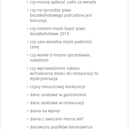
czy muszę opłacać zaiks za wesele
czy na sprzedaz piwa
bezalkoholowego potrzebna jest
koncesja
czy nieletni może kupić piwo
bezalkoholowe 2019
czy sala weselna może podnieść
cenę
czy warke 0 mozna sprzedawac
nieletnim
czy wprowadzenie zakazu
wchodzenia dzieci do restauracji to
dyskryminacja
czyny nieuczciwej konkurecji
dane osobowe w gastronomii
dane osobowe w restauracji
dania na wynos
dania z owocami morza VAT
darowizny posiłków koronawirus