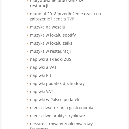
motywowanie pracowników
resturacji
mundial 2018 przedłużenie czasu na
zgłoszenie licencja TVP
muzyka na weselu
muzyka w lokalu spotify
muzyka w lokalu zaiks
muzyka w restauracji
napiwki a składki ZUS
napiwki a VAT
napiwki PIT
napiwki podatek dochodowy
napiwki VAT
napiwki w Polsce podatek
nieuczciwa reklama gastronomia
nieuczciwe praktyki rynkowe
niezarejstrowany znak towarowy
franczyza