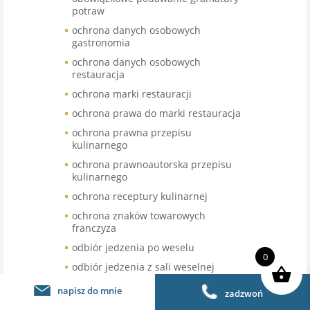
potraw
ochrona danych osobowych
gastronomia
ochrona danych osobowych
restauracja
ochrona marki restauracji
ochrona prawa do marki restauracja
ochrona prawna przepisu
kulinarnego
ochrona prawnoautorska przepisu
kulinarnego
ochrona receptury kulinarnej
ochrona znaków towarowych
franczyza
odbiór jedzenia po weselu
0
odbiór jedzenia z sali weselnej
odbiór nieskonsumowanego jedzenia
napisz do mnie
zadzwoń
po weselu