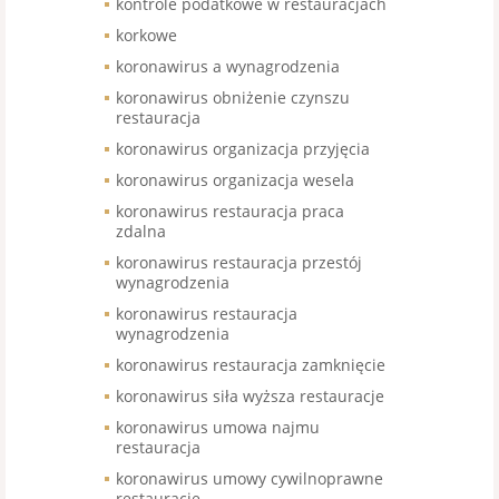
kontrole podatkowe w restauracjach
korkowe
koronawirus a wynagrodzenia
koronawirus obniżenie czynszu
restauracja
koronawirus organizacja przyjęcia
koronawirus organizacja wesela
koronawirus restauracja praca
zdalna
koronawirus restauracja przestój
wynagrodzenia
koronawirus restauracja
wynagrodzenia
koronawirus restauracja zamknięcie
koronawirus siła wyższa restauracje
koronawirus umowa najmu
restauracja
koronawirus umowy cywilnoprawne
restauracje